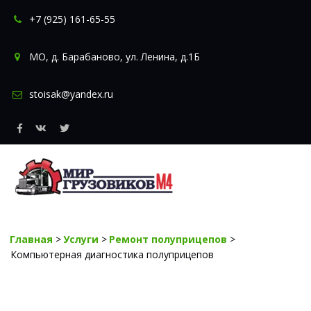
+7 (925) 161-65-55
МО
,
д. Барабаново
,
ул. Ленина, д.1Б
stoisak@yandex.ru
Главная
 > 
Услуги
 > 
Ремонт полуприцепов
 > 
Компьютерная диагностика полуприцепов