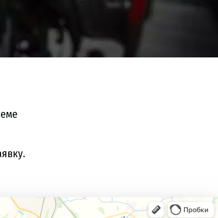
леме
аявку.