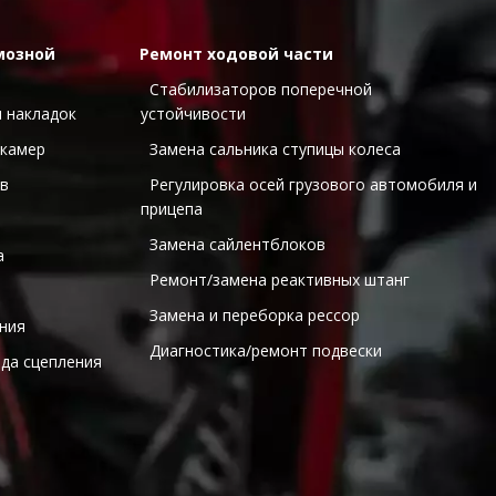
мозной 
Ремонт ходовой части
  Стабилизаторов поперечной 
и накладок
устойчивости 
 камер
  Замена сальника ступицы колеса 
ов
  Регулировка осей грузового автомобиля и 
прицепа 
  Замена сайлентблоков 
а
  Ремонт/замена реактивных штанг 
  Замена и переборка рессор 
ния 
  Диагностика/ремонт подвески 
ода сцепления 