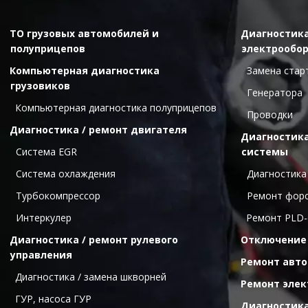
ТО грузовых автомобилей и 
Диагностика
полуприцепов
электрообо
Компьютерная диагностика 
  Замена ста
грузовиков
  Генератора
Компьютерная диагностика полуприцепов
  Проводки
Диагностика / ремонт двигателя
Диагностика
  Cистема ЕGR
системы
  Система охлаждения
  Диагностик
  Турбокомпрессор
  Ремонт фор
  Интеркулер
Ремонт PLD-
Диагностика / ремонт рулевого 
Отключение
управления
Ремонт авт
Диагностика / замена шкворней
Ремонт элек
ГУР, насоса ГУР
Диагностика