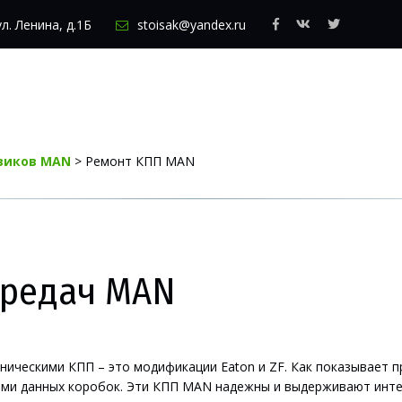
ул. Ленина, д.1Б
stoisak@yandex.ru
виков MAN
 > Ремонт КПП MAN
ередач MAN
ческими КПП – это модификации Eaton и ZF. Как показывает пр
ми данных коробок. Эти КПП MAN надежны и выдерживают интен