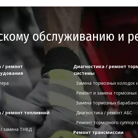
ескому обслуживанию и р
 / ремонт 
Диагностика / ремонт тор
рудования
системы
ртера
  Замена тормозных колодок 
  Ремонт и замена тормозных
  Замена тормозных барабан
 / ремонт топливной 
  Диагностика / ремонт АБС
  Ремонт тормо
зного суппорт
а / замена ТНВД
Ремонт трансмиссии