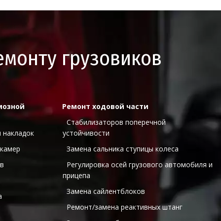
емонту грузовиков
мозной 
Ремонт ходовой части
  Стабилизаторов поперечной 
и накладок
устойчивости 
 камер
  Замена сальника ступицы колеса 
ов
  Регулировка осей грузового автомобиля и 
прицепа 
  Замена сайлентблоков 
а
  Ремонт/замена реактивных штанг 