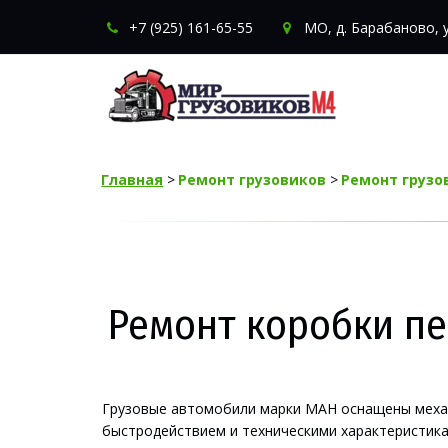
+7 (925) 161-65-55
МО
,
д. Барабаново
,
Главная
 > 
Ремонт грузовиков
 > 
Ремонт грузо
Ремонт коробки п
Грузовые автомобили марки МАН оснащены механи
быстродействием и техническими характеристика