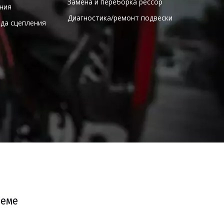
  Замена и переборка рессор 
ния 
  Диагностика/ремонт подвески 
ода сцепления 
леме