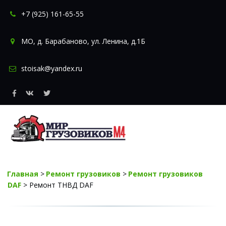
+7 (925) 161-65-55
МО
,
д. Барабаново
,
ул. Ленина, д.1Б
stoisak@yandex.ru
Главная
 > 
Ремонт грузовиков
 > 
Ремонт грузовиков 
DAF
 > Ремонт ТНВД DAF